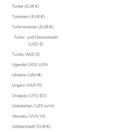
Türkei (EUR €)
Tunesien (EUR €)
Turkmenistan (EUR €)
Turks- und Caicosinseln
(USD $)
Tuvalu (AUD $)
Uganda (UGX USh)
Ukraine (UAH ₴)
Ungarn (HUF Ft)
Uruguay (UYU $U)
Usbekistan (UZS so'm)
Vanuatu (VUV Vt)
Vatikanstadt (EUR €)