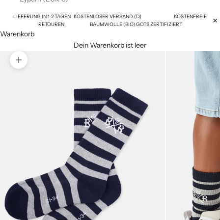
LIEFERUNG IN 1-2 TAGEN KOSTENLOSER VERSAND (D) KOSTENFREIE
RETOUREN BAUMWOLLE (BIO) GOTS ZERTIFIZIERT
Warenkorb
Dein Warenkorb ist leer
Bild vergrößern
N
e
w
s