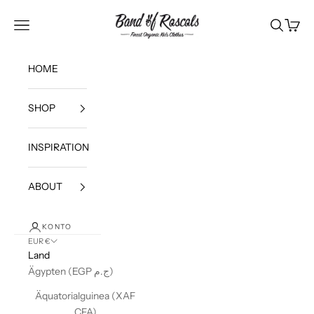
Zum Inhalt springen
Band of Rascals
Navigationsmenü öffnen
Suche öff
Waren
HOME
SHOP
INSPIRATION
ABOUT
KONTO
EUR €
Land
Ägypten (EGP ج.م)
Äquatorialguinea (XAF
CFA)