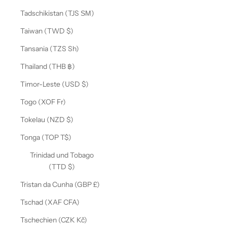
Tadschikistan (TJS ЅМ)
Taiwan (TWD $)
Tansania (TZS Sh)
Thailand (THB ฿)
Timor-Leste (USD $)
Togo (XOF Fr)
Tokelau (NZD $)
Tonga (TOP T$)
Trinidad und Tobago
(TTD $)
Tristan da Cunha (GBP £)
Tschad (XAF CFA)
Tschechien (CZK Kč)