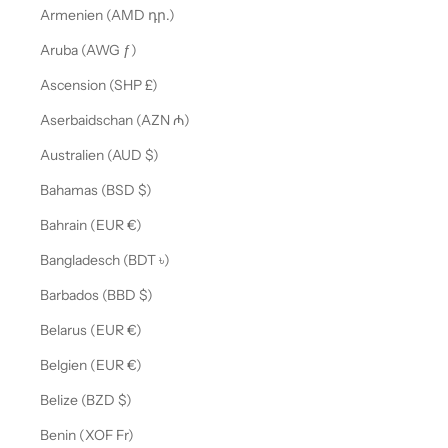
Armenien (AMD դր.)
Aruba (AWG ƒ)
Ascension (SHP £)
Aserbaidschan (AZN ₼)
Australien (AUD $)
Bahamas (BSD $)
Bahrain (EUR €)
Bangladesch (BDT ৳)
Barbados (BBD $)
Belarus (EUR €)
Belgien (EUR €)
Belize (BZD $)
Benin (XOF Fr)