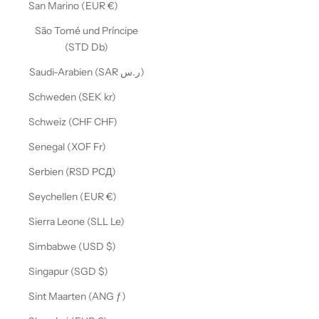
San Marino (EUR €)
São Tomé und Príncipe
(STD Db)
Saudi-Arabien (SAR ر.س)
Schweden (SEK kr)
Schweiz (CHF CHF)
Senegal (XOF Fr)
Serbien (RSD РСД)
Seychellen (EUR €)
Sierra Leone (SLL Le)
Simbabwe (USD $)
Singapur (SGD $)
Sint Maarten (ANG ƒ)