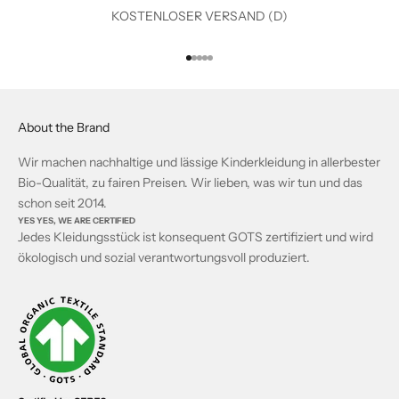
KOSTENLOSER VERSAND (D)
o
t
e
Gehe zu Element 1
Gehe zu Element 2
Gehe zu Element 3
Gehe zu Element 4
Gehe zu Element 5
.
Z
a
About the Brand
c
Wir machen nachhaltige und lässige Kinderkleidung in allerbester
k
Bio-Qualität, zu fairen Preisen. Wir lieben, was wir tun und das
,
schon seit 2014.
e
YES YES, WE ARE CERTIFIED
i
Jedes Kleidungsstück ist konsequent GOTS zertifiziert und wird
n
ökologisch und sozial verantwortungsvoll produziert.
f
a
c
h
a
n
m