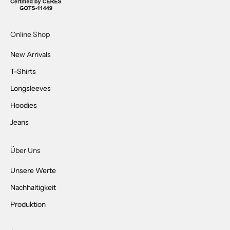
e
l
d
Online Shop
e
n
New Arrivals
u
T-Shirts
n
Longsleeves
d
a
Hoodies
u
Jeans
f
d
e
Über Uns
m
Unsere Werte
L
a
Nachhaltigkeit
u
Produktion
f
e